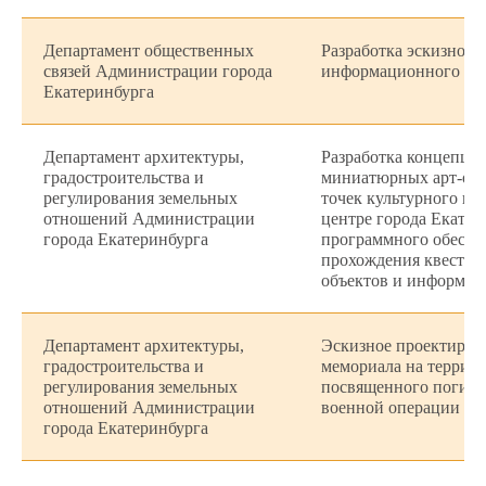
Департамент общественных
Разработка эскизного
связей Администрации города
информационного цен
Екатеринбурга
Департамент архитектуры,
Разработка концепции
градостроительства и
миниатюрных арт-объ
регулирования земельных
точек культурного пр
отношений Администрации
центре города Екатери
города Екатеринбурга
программного обеспе
прохождения квеста п
объектов и информац
Департамент архитектуры,
Эскизное проектиров
градостроительства и
мемориала на террито
регулирования земельных
посвященного погибш
отношений Администрации
военной операции
города Екатеринбурга