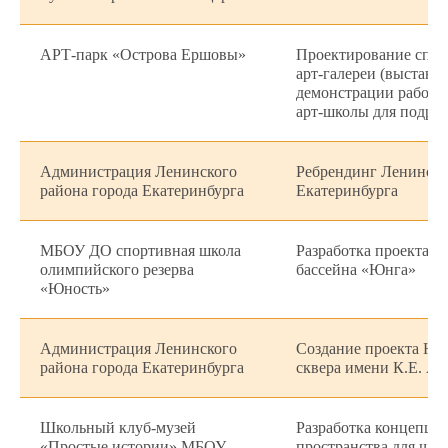
АРТ-парк «Острова Ершовы»
Проектирование спец
арт-галереи (выставо
демонстрации работ п
арт-школы для подрос
Администрация Ленинского
Ребрендинг Ленинско
района города Екатеринбурга
Екатеринбурга
МБОУ ДО спортивная школа
Разработка проекта о
олимпийского резерва
бассейна «Юнга»
«Юность»
Администрация Ленинского
Создание проекта Но
района города Екатеринбурга
сквера имени К.Е. А
Школьный клуб-музей
Разработка концепци
«Простые истории» МБОУ
пространства для шко