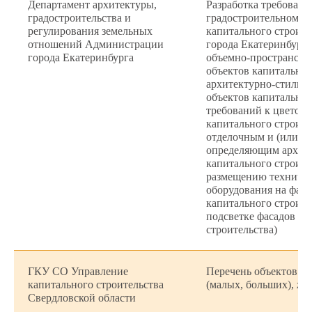
Департамент архитектуры,
Разработка требовани
градостроительства и
градостроительному 
регулирования земельных
капитального строите
отношений Администрации
города Екатеринбурга
города Екатеринбурга
объемно-пространств
объектов капитальног
архитектурно-стилис
объектов капитальног
требований к цветов
капитального строите
отделочным и (или) 
определяющим архите
капитального строите
размещению техничес
оборудования на фаса
капитального строите
подсветке фасадов об
строительства)
ГКУ СО Управление
Перечень объектов о
капитального строительства
(малых, больших), жи
Свердловской области