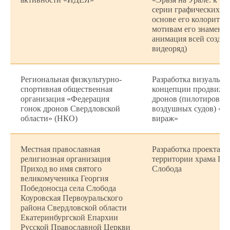
серии графических и 
основе его колоритн
мотивам его знамени
анимация всей созда
видеоряд)
Региональная физкультурно-
Разработка визуально
спортивная общественная
концепции продвижен
организация «Федерация
дронов (пилотирован
гонок дронов Свердловской
воздушных судов) «Д
области» (НКО)
вираж»
Местная православная
Разработка проекта п
религиозная организация
территории храма Гео
Приход во имя святого
Слобода
великомученика Георгия
Победоносца села Слобода
Коуровская Первоуральского
района Свердловской области
Екатеринбургской Епархии
Русской Православной Церкви