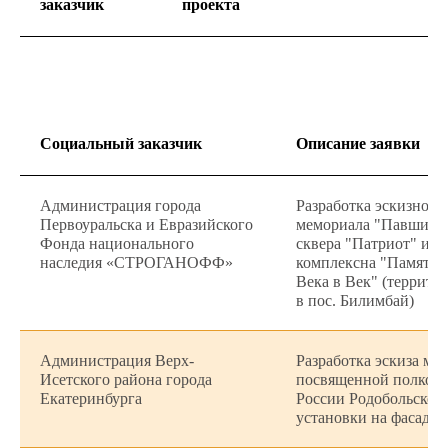
заказчик
проекта
Социальный заказчик
Описание заявки
Администрация города
Разработка эскизного
Первоуральска и Евразийского
мемориала "Павшим в
Фонда национального
сквера "Патриот" и с
наследия «СТРОГАНОФФ»
комплексна "Памяти 
Века в Век" (террито
в пос. Билимбай)
Администрация Верх-
Разработка эскиза ме
Исетского района города
посвященной полков
Екатеринбурга
России Родобольском
установки на фасаде 