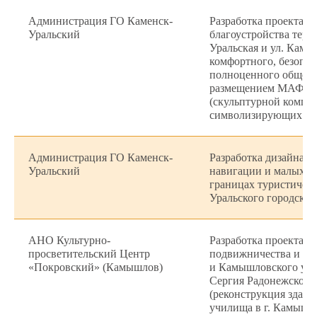
Администрация ГО Каменск-
Разработка проекта к
Уральский
благоустройства терр
Уральская и ул. Камен
комфортного, безопас
полноценного обществ
размещением МАФ и
(скульптурной композ
символизирующих го
Администрация ГО Каменск-
Разработка дизайна з
Уральский
навигации и малых а
границах туристическ
Уральского городског
АНО Культурно-
Разработка проекта М
просветительский Центр
подвижничества и ис
«Покровский» (Камышлов)
и Камышловского уез
Сергия Радонежского
(реконструкция здан
училища в г. Камышл