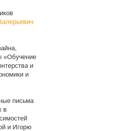
иков
Валерьевич
зайна,
ы «Обучение
онтерства и
ономики и
нные письма
х в
исимостей
ой и Игорю